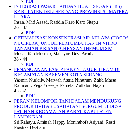
PDF
INTEGRASI PASAR TANDAN BUAH SEGAR (TBS)
KABUPATEN DELI SERDANG PROVINSI SUMATERA
UTARA
Ihsan, Mhd Asaad, Rasidin Karo Karo Sitepu
26 - 37
PDF
OPTIMALISASI KONSENTRASI AIR KELAPA (COCOS
NUCIFERA) UNTUK PERTUMBUHAN IN VITRO
TANAMAN KRISAN (CHRYSANTHEMUM SP.)
Musdalifah Musmar, Mansyur, Devi Armita
38 - 44
PDF
PENANGANAN PASCAPANEN JAMUR TIRAM DI
KECAMATAN KASEMEN KOTA SERANG
Yasmin Nurlaily, Marwah Astria Ningrum, Zalfa Marsa
Rahmani, Vega Yoesepa Pamela, Zulfatun Najah
45 -52
PDF
PERAN KELOMPOK TANI DALAM MENDUKUNG
PRODUKTIVITAS USAHATANI SORGUM DI DESA
PATIHAN KECAMATAN BABAT KABUPATEN
LAMONGAN
Sri Rahayu, Aminah Happy Moninthofa Ariyani, Resti
Prastika Destiarni