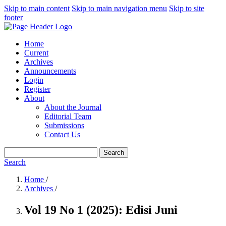
Skip to main content
Skip to main navigation menu
Skip to site
footer
Home
Current
Archives
Announcements
Login
Register
About
About the Journal
Editorial Team
Submissions
Contact Us
Search
Search
Home
/
Archives
/
Vol 19 No 1 (2025): Edisi Juni