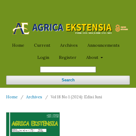
Home
Current
Archives
Announcements
Login
Register
About
Search
Home
/
Archives
/
Vol 18 No 1 (2024): Edisi Juni